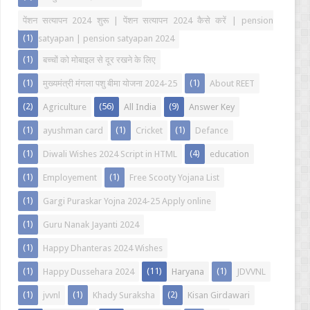
पेंशन सत्यापन 2024 शुरू | पेंशन सत्यापन 2024 कैसे करें | pension
(1)
satyapan | pension satyapan 2024
(1)
बच्चों को मोबाइल से दूर रखने के लिए
(1)
(1)
मुख्यमंत्री मंगला पशु बीमा योजना 2024-25
About REET
(2)
(56)
(9)
Agriculture
All India
Answer Key
(1)
(1)
(1)
ayushman card
Cricket
Defance
(1)
(4)
Diwali Wishes 2024 Script in HTML
education
(1)
(1)
Employement
Free Scooty Yojana List
(1)
Gargi Puraskar Yojna 2024-25 Apply online
(1)
Guru Nanak Jayanti 2024
(1)
Happy Dhanteras 2024 Wishes
(1)
(11)
(1)
Happy Dussehara 2024
Haryana
JDVVNL
(1)
(1)
(2)
jvvnl
Khady Suraksha
Kisan Girdawari