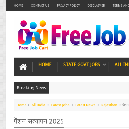
HOME
CONTACT US
PRIVACY POLICY
DISCLAIMER
TERMS AN
HOME
STATE GOVT JOBS
ALL IN
Breaking News
Home
All India
Latest Jobs
Latest News
Rajasthan
पेंश
पेंशन सत्यापन 2025