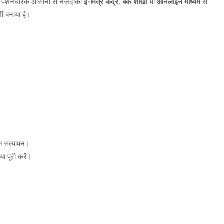
 है। पेंशनधारक आसानी से नज़दीकी
ई-मित्र केंद्र
,
बैंक शाखा
या
ऑनलाइन माध्यम
से
ी बनाया है।
ंत सत्यापन।
या पूरी करें।