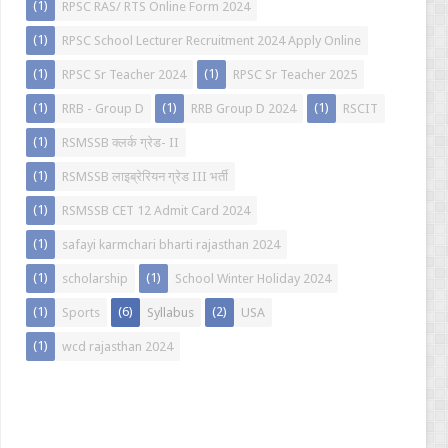
(1)
RPSC RAS/ RTS Online Form 2024
(1)
RPSC School Lecturer Recruitment 2024 Apply Online
(1)
(1)
RPSC Sr Teacher 2024
RPSC Sr Teacher 2025
(1)
(1)
(1)
RRB - Group D
RRB Group D 2024
RSCIT
(1)
RSMSSB क्लर्क ग्रेड- II
(1)
RSMSSB लाइब्रेरियन ग्रेड III भर्ती
(1)
RSMSSB CET 12 Admit Card 2024
(1)
safayi karmchari bharti rajasthan 2024
(1)
(1)
scholarship
School Winter Holiday 2024
(1)
(6)
(2)
Sports
Syllabus
USA
(1)
wcd rajasthan 2024