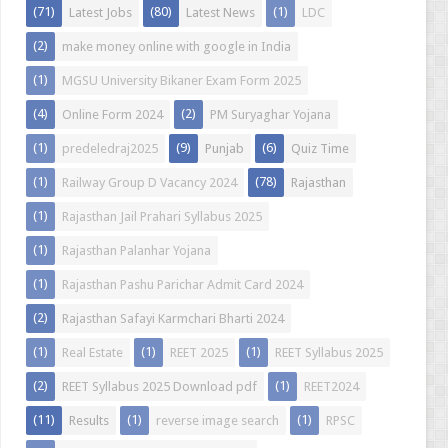
(71)
(80)
(1)
Latest Jobs
Latest News
LDC
(2)
make money online with google in India
(1)
MGSU University Bikaner Exam Form 2025
(4)
(2)
Online Form 2024
PM Suryaghar Yojana
(1)
(9)
(6)
predeledraj2025
Punjab
Quiz Time
(1)
(78)
Railway Group D Vacancy 2024
Rajasthan
(1)
Rajasthan Jail Prahari Syllabus 2025
(1)
Rajasthan Palanhar Yojana
(1)
Rajasthan Pashu Parichar Admit Card 2024
(2)
Rajasthan Safayi Karmchari Bharti 2024
(1)
(1)
(1)
Real Estate
REET 2025
REET Syllabus 2025
(2)
(1)
REET Syllabus 2025 Download pdf
REET2024
(11)
(1)
(1)
Results
reverse image search
RPSC