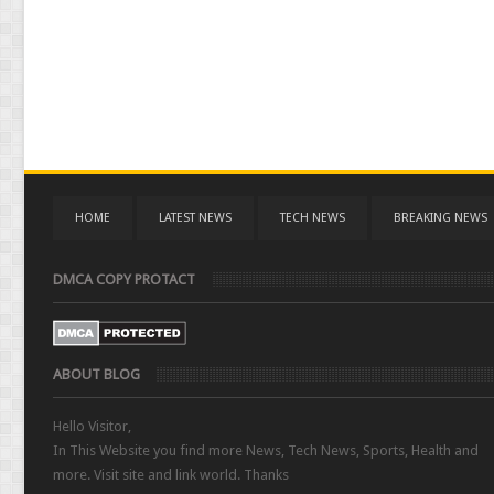
HOME
LATEST NEWS
TECH NEWS
BREAKING NEWS
DMCA COPY PROTACT
ABOUT BLOG
Hello Visitor,
In This Website you find more News, Tech News, Sports, Health and
more. Visit site and link world. Thanks