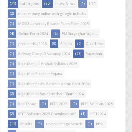
(71)
(80)
(1)
Latest Jobs
Latest News
LDC
(2)
make money online with google in India
(1)
MGSU University Bikaner Exam Form 2025
(4)
(2)
Online Form 2024
PM Suryaghar Yojana
(1)
(9)
(6)
predeledraj2025
Punjab
Quiz Time
(1)
(78)
Railway Group D Vacancy 2024
Rajasthan
(1)
Rajasthan Jail Prahari Syllabus 2025
(1)
Rajasthan Palanhar Yojana
(1)
Rajasthan Pashu Parichar Admit Card 2024
(2)
Rajasthan Safayi Karmchari Bharti 2024
(1)
(1)
(1)
Real Estate
REET 2025
REET Syllabus 2025
(2)
(1)
REET Syllabus 2025 Download pdf
REET2024
(11)
(1)
(1)
Results
reverse image search
RPSC