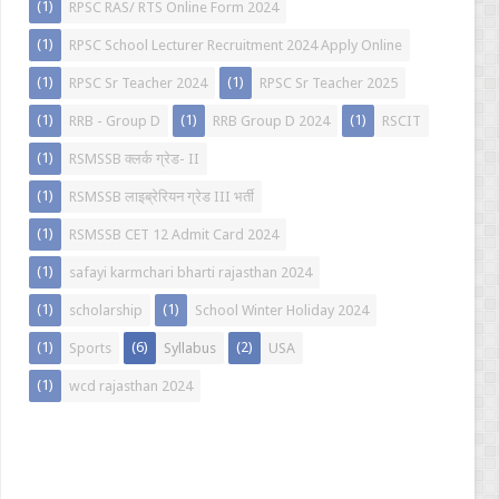
(1)
RPSC RAS/ RTS Online Form 2024
(1)
RPSC School Lecturer Recruitment 2024 Apply Online
(1)
(1)
RPSC Sr Teacher 2024
RPSC Sr Teacher 2025
(1)
(1)
(1)
RRB - Group D
RRB Group D 2024
RSCIT
(1)
RSMSSB क्लर्क ग्रेड- II
(1)
RSMSSB लाइब्रेरियन ग्रेड III भर्ती
(1)
RSMSSB CET 12 Admit Card 2024
(1)
safayi karmchari bharti rajasthan 2024
(1)
(1)
scholarship
School Winter Holiday 2024
(1)
(6)
(2)
Sports
Syllabus
USA
(1)
wcd rajasthan 2024