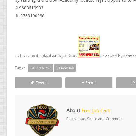
by visiting the Global Academy located right opposite to 
📱9683619933
📱 9785190936
अब सिखाएं अपनी लड़कियों को निशुल्क सिलाई
Reviewed by
Parmod
Tags :
LATEST NEWS
RAJASTHAN
Tweet
Share
About
Free Job Cart
Please Like, Share and Comment