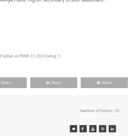
Malviya Public Higher Secondary School Sadulshahr.
 Suthar
on
दिसंबर 11, 2023
Rating:
5
Share
Share
Share
Number of Entries :
35