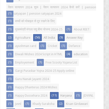
पेंशन सत्यापन 2024 शुरू | पेंशन सत्यापन 2024 कैसे करें | pension
(1)
satyapan | pension satyapan 2024
(1)
बच्चों को मोबाइल से दूर रखने के लिए
(1)
(1)
मुख्यमंत्री मंगला पशु बीमा योजना 2024-25
About REET
(2)
(56)
(9)
Agriculture
All India
Answer Key
(1)
(1)
(1)
ayushman card
Cricket
Defance
(1)
(4)
Diwali Wishes 2024 Script in HTML
education
(1)
(1)
Employement
Free Scooty Yojana List
(1)
Gargi Puraskar Yojna 2024-25 Apply online
(1)
Guru Nanak Jayanti 2024
(1)
Happy Dhanteras 2024 Wishes
(1)
(11)
(1)
Happy Dussehara 2024
Haryana
JDVVNL
(1)
(1)
(2)
jvvnl
Khady Suraksha
Kisan Girdawari