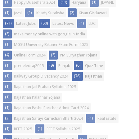
(1)
(11)
(1)
Happy Dussehara 2024
Haryana
JDVVNL
(1)
(1)
(2)
jvvnl
Khady Suraksha
Kisan Girdawari
(71)
(80)
(1)
Latest Jobs
Latest News
LDC
(2)
make money online with google in India
(1)
MGSU University Bikaner Exam Form 2025
(4)
(2)
Online Form 2024
PM Suryaghar Yojana
(1)
(9)
(6)
predeledraj2025
Punjab
Quiz Time
(1)
(78)
Railway Group D Vacancy 2024
Rajasthan
(1)
Rajasthan Jail Prahari Syllabus 2025
(1)
Rajasthan Palanhar Yojana
(1)
Rajasthan Pashu Parichar Admit Card 2024
(2)
(1)
Rajasthan Safayi Karmchari Bharti 2024
Real Estate
(1)
(1)
REET 2025
REET Syllabus 2025