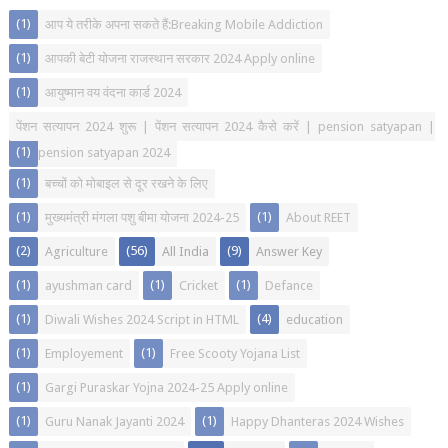
(1)
आप ये तरीके अपना सकते हैं:Breaking Mobile Addiction
(1)
आपकी बेटी योजना राजस्थान सरकार 2024 Apply online
(1)
आयुष्मान वय वंदना कार्ड 2024
पेंशन सत्यापन 2024 शुरू | पेंशन सत्यापन 2024 कैसे करें | pension satyapan |
(1)
pension satyapan 2024
(1)
बच्चों को मोबाइल से दूर रखने के लिए
(1)
(1)
मुख्यमंत्री मंगला पशु बीमा योजना 2024-25
About REET
(2)
(56)
(9)
Agriculture
All India
Answer Key
(1)
(1)
(1)
ayushman card
Cricket
Defance
(1)
(4)
Diwali Wishes 2024 Script in HTML
education
(1)
(1)
Employement
Free Scooty Yojana List
(1)
Gargi Puraskar Yojna 2024-25 Apply online
(1)
(1)
Guru Nanak Jayanti 2024
Happy Dhanteras 2024 Wishes