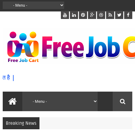
ै |
Breaking News