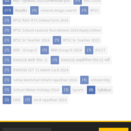
(2)
(1)
REET Syllabus 2025 Download pdf
REET2024
(11)
(1)
(1)
Results
reverse image search
RPSC
(1)
RPSC RAS/ RTS Online Form 2024
(1)
RPSC School Lecturer Recruitment 2024 Apply Online
(1)
(1)
RPSC Sr Teacher 2024
RPSC Sr Teacher 2025
(1)
(1)
(1)
RRB - Group D
RRB Group D 2024
RSCIT
(1)
(1)
RSMSSB क्लर्क ग्रेड- II
RSMSSB लाइब्रेरियन ग्रेड III भर्ती
(1)
RSMSSB CET 12 Admit Card 2024
(1)
(1)
safayi karmchari bharti rajasthan 2024
scholarship
(1)
(1)
(6)
School Winter Holiday 2024
Sports
Syllabus
(2)
(1)
USA
wcd rajasthan 2024