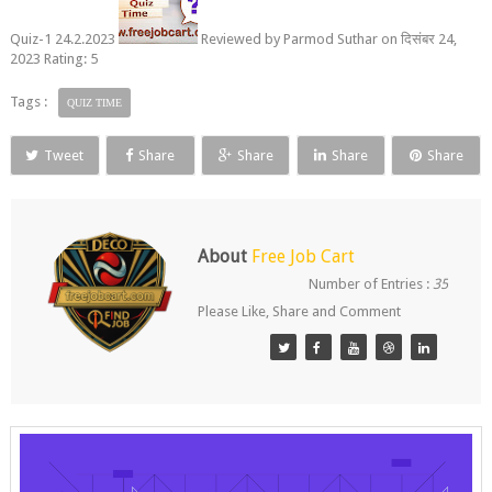
Quiz-1 24.2.2023
Reviewed by
Parmod Suthar
on
दिसंबर 24,
2023
Rating:
5
Tags :
QUIZ TIME
Tweet
Share
Share
Share
Share
About
Free Job Cart
Number of Entries :
35
Please Like, Share and Comment