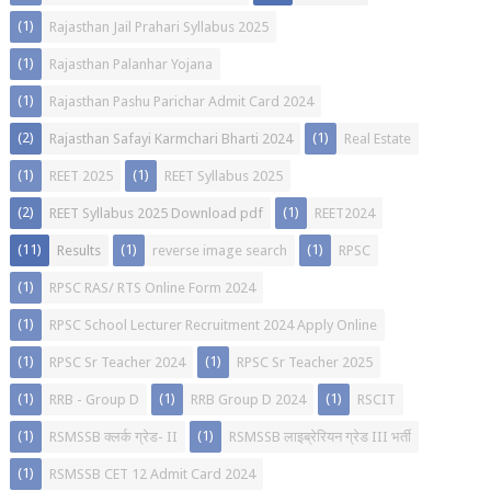
(1)
Rajasthan Jail Prahari Syllabus 2025
(1)
Rajasthan Palanhar Yojana
(1)
Rajasthan Pashu Parichar Admit Card 2024
(2)
(1)
Rajasthan Safayi Karmchari Bharti 2024
Real Estate
(1)
(1)
REET 2025
REET Syllabus 2025
(2)
(1)
REET Syllabus 2025 Download pdf
REET2024
(11)
(1)
(1)
Results
reverse image search
RPSC
(1)
RPSC RAS/ RTS Online Form 2024
(1)
RPSC School Lecturer Recruitment 2024 Apply Online
(1)
(1)
RPSC Sr Teacher 2024
RPSC Sr Teacher 2025
(1)
(1)
(1)
RRB - Group D
RRB Group D 2024
RSCIT
(1)
(1)
RSMSSB क्लर्क ग्रेड- II
RSMSSB लाइब्रेरियन ग्रेड III भर्ती
(1)
RSMSSB CET 12 Admit Card 2024