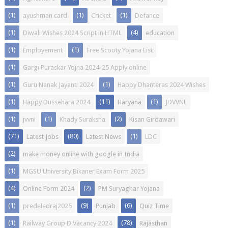
(1)
(1)
(1)
ayushman card
Cricket
Defance
(1)
(4)
Diwali Wishes 2024 Script in HTML
education
(1)
(1)
Employement
Free Scooty Yojana List
(1)
Gargi Puraskar Yojna 2024-25 Apply online
(1)
(1)
Guru Nanak Jayanti 2024
Happy Dhanteras 2024 Wishes
(1)
(11)
(1)
Happy Dussehara 2024
Haryana
JDVVNL
(1)
(1)
(2)
jvvnl
Khady Suraksha
Kisan Girdawari
(71)
(80)
(1)
Latest Jobs
Latest News
LDC
(2)
make money online with google in India
(1)
MGSU University Bikaner Exam Form 2025
(4)
(2)
Online Form 2024
PM Suryaghar Yojana
(1)
(9)
(6)
predeledraj2025
Punjab
Quiz Time
(1)
(78)
Railway Group D Vacancy 2024
Rajasthan