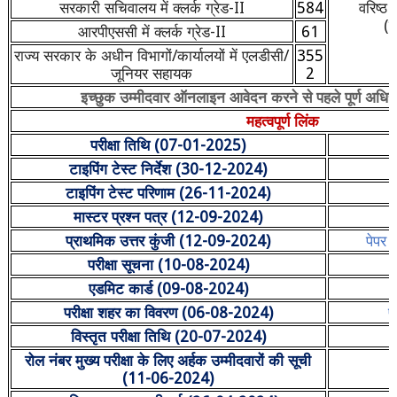
सरकारी सचिवालय में क्लर्क ग्रेड-
II
584
वरिष्ठ 
(प
आरपीएससी में क्लर्क ग्रेड-
II
61
राज्य सरकार के अधीन विभागों/कार्यालयों में एलडीसी/
355
जूनियर सहायक
2
इच्छुक उम्मीदवार ऑनलाइन आवेदन करने से पहले पूर्ण अधिसू
महत्वपूर्ण लिंक
परीक्षा तिथि (
07-01-2025)
टाइपिंग टेस्ट निर्देश (
30-12-2024)
टाइपिंग टेस्ट परिणाम (
26-11-2024)
मास्टर प्रश्न पत्र (
12-09-2024)
प्राथमिक उत्तर कुंजी (
12-09-2024)
पेपर
I
परीक्षा सूचना (
10-08-2024)
एडमिट कार्ड (
09-08-2024)
परीक्षा शहर का विवरण (
06-08-2024)
प
विस्तृत परीक्षा तिथि (
20-07-2024)
रोल नंबर मुख्य परीक्षा के लिए अर्हक उम्मीदवारों की सूची
(
11-06-2024)