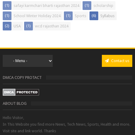
(1)
(1)
safayi karmchari bharti rajasthan 2024
scholarship
(1)
(1)
(6)
School Winter Holiday 2024
Sports
Syllabus
(2)
(1)
USA
wcd rajasthan 2024
Contact us
DMCA COPY PROTACT
ABOUT BLOG
Hello Visitor,
In This Website you find more News, Tech News, Sports, Health and more.
Visit site and link world. Thanks