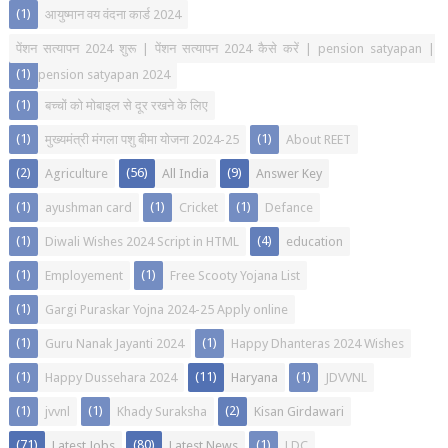
(1)
आयुष्मान वय वंदना कार्ड 2024
पेंशन सत्यापन 2024 शुरू | पेंशन सत्यापन 2024 कैसे करें | pension satyapan |
(1)
pension satyapan 2024
(1)
बच्चों को मोबाइल से दूर रखने के लिए
(1)
(1)
मुख्यमंत्री मंगला पशु बीमा योजना 2024-25
About REET
(2)
(56)
(9)
Agriculture
All India
Answer Key
(1)
(1)
(1)
ayushman card
Cricket
Defance
(1)
(4)
Diwali Wishes 2024 Script in HTML
education
(1)
(1)
Employement
Free Scooty Yojana List
(1)
Gargi Puraskar Yojna 2024-25 Apply online
(1)
(1)
Guru Nanak Jayanti 2024
Happy Dhanteras 2024 Wishes
(1)
(11)
(1)
Happy Dussehara 2024
Haryana
JDVVNL
(1)
(1)
(2)
jvvnl
Khady Suraksha
Kisan Girdawari
(71)
(80)
(1)
Latest Jobs
Latest News
LDC