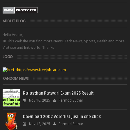
ABOUT BLOG
Hello Visitor,
In This Website you find more News, Tech News, Sports, Health and more.
Visit site and link world. Thanks
LOGO
RANDOM NEWS
Rajasthan Patwari Exam 2025 Result
Nov 16, 2025
Parmod Suthar
Download 2002 Voterlist just in one click
Nov 12, 2025
Parmod Suthar