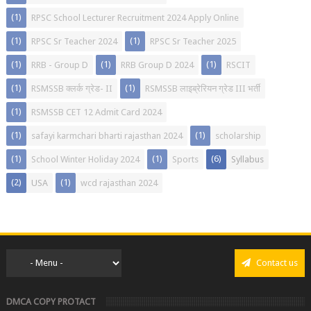
(1)
RPSC School Lecturer Recruitment 2024 Apply Online
(1)
(1)
RPSC Sr Teacher 2024
RPSC Sr Teacher 2025
(1)
(1)
(1)
RRB - Group D
RRB Group D 2024
RSCIT
(1)
(1)
RSMSSB क्लर्क ग्रेड- II
RSMSSB लाइब्रेरियन ग्रेड III भर्ती
(1)
RSMSSB CET 12 Admit Card 2024
(1)
(1)
safayi karmchari bharti rajasthan 2024
scholarship
(1)
(1)
(6)
School Winter Holiday 2024
Sports
Syllabus
(2)
(1)
USA
wcd rajasthan 2024
Contact us
DMCA COPY PROTACT