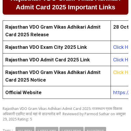
Admit Card 2025 Important Links
Rajasthan VDO Gram Vikas Adhikari Admit
28 Oct
Card 2025 Release
Rajasthan VDO Exam City 2025 Link
Click He
Rajasthan VDO Admit Card 2025 Link
Click He
Rajasthan VDO Gram Vikas Adhikari Admit
Click He
Card 2025 Notice
Official Website
https://
Rajasthan VDO Gram Vikas Adhikari Admit Card 2025: राजस्थान ग्राम विकास
अधिकारी एडमिट कार्ड यहां से डाउनलोड करें
Reviewed by
Parmod Suthar
on
अक्टूबर
29, 2025
Rating:
5
Tags :
ALL INDIA
LATEST JOBS
LATEST NEWS
RAJASTHAN