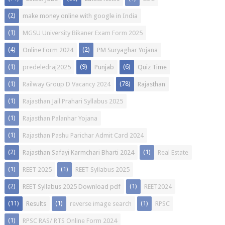
(2)
make money online with google in India
(1)
MGSU University Bikaner Exam Form 2025
(4)
(2)
Online Form 2024
PM Suryaghar Yojana
(1)
(9)
(6)
predeledraj2025
Punjab
Quiz Time
(1)
(78)
Railway Group D Vacancy 2024
Rajasthan
(1)
Rajasthan Jail Prahari Syllabus 2025
(1)
Rajasthan Palanhar Yojana
(1)
Rajasthan Pashu Parichar Admit Card 2024
(2)
(1)
Rajasthan Safayi Karmchari Bharti 2024
Real Estate
(1)
(1)
REET 2025
REET Syllabus 2025
(2)
(1)
REET Syllabus 2025 Download pdf
REET2024
(11)
(1)
(1)
Results
reverse image search
RPSC
(1)
RPSC RAS/ RTS Online Form 2024