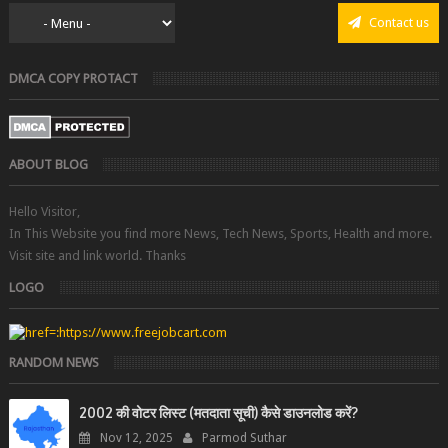
Contact us
DMCA COPY PROTACT
ABOUT BLOG
Hello Visitor,
In This Website you find more News, Tech News, Sports, Health and more.
Visit site and link world. Thanks
LOGO
RANDOM NEWS
2002 की वोटर लिस्ट (मतदाता सूची) कैसे डाउनलोड करें?
Nov 12, 2025
Parmod Suthar