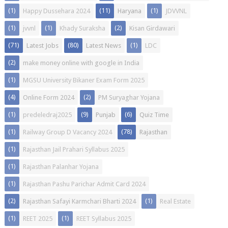
(1)
(11)
(1)
Happy Dussehara 2024
Haryana
JDVVNL
(1)
(1)
(2)
jvvnl
Khady Suraksha
Kisan Girdawari
(71)
(80)
(1)
Latest Jobs
Latest News
LDC
(2)
make money online with google in India
(1)
MGSU University Bikaner Exam Form 2025
(4)
(2)
Online Form 2024
PM Suryaghar Yojana
(1)
(9)
(6)
predeledraj2025
Punjab
Quiz Time
(1)
(78)
Railway Group D Vacancy 2024
Rajasthan
(1)
Rajasthan Jail Prahari Syllabus 2025
(1)
Rajasthan Palanhar Yojana
(1)
Rajasthan Pashu Parichar Admit Card 2024
(2)
(1)
Rajasthan Safayi Karmchari Bharti 2024
Real Estate
(1)
(1)
REET 2025
REET Syllabus 2025